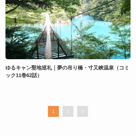
ゆるキャン聖地巡礼｜夢の吊り橋・寸又峡温泉（コミ
ック11巻62話）
1
2
3